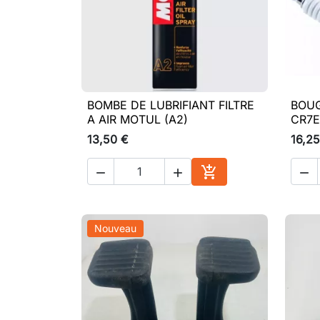
BOMBE DE LUBRIFIANT FILTRE
BOUG

Aperçu rapide
A AIR MOTUL (A2)
CR7E
13,50 €
16,25




Ajouter au panier
Nouveau