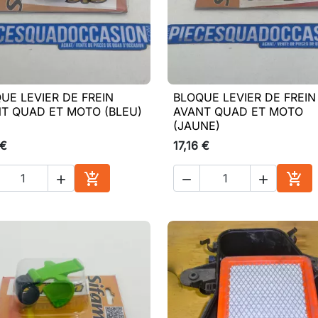
UE LEVIER DE FREIN
BLOQUE LEVIER DE FREIN

Aperçu rapide

Aperçu rapide
T QUAD ET MOTO (BLEU)
AVANT QUAD ET MOTO
(JAUNE)
 €
17,16 €





Ajouter au panier
Ajou