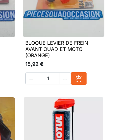
BLOQUE LEVIER DE FREIN

Aperçu rapide
AVANT QUAD ET MOTO
(ORANGE)
15,92 €



ter au panier
Ajouter au panier