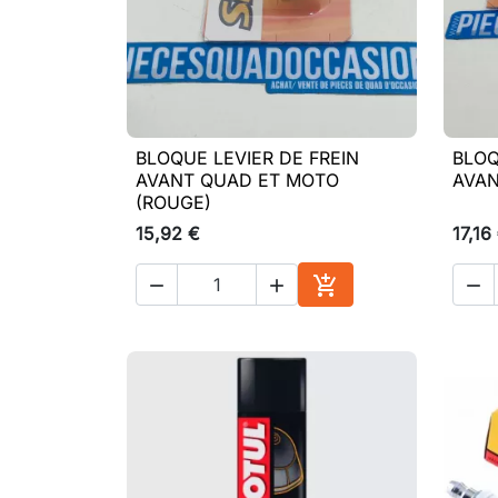
BLOQUE LEVIER DE FREIN
BLOQ

Aperçu rapide
AVANT QUAD ET MOTO
AVAN
(ROUGE)
15,92 €
17,16




Ajouter au panier