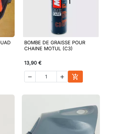
 QUAD
BOMBE DE GRAISSE POUR

Aperçu rapide
CHAINE MOTUL (C3)
13,90 €



ter au panier
Ajouter au panier