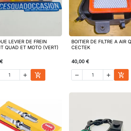
UE LEVIER DE FREIN
BOITIER DE FILTRE A AIR

Aperçu rapide

Aperçu rapide
T QUAD ET MOTO (VERT)
CECTEK
 €
40,00 €





Ajouter au panier
Ajou