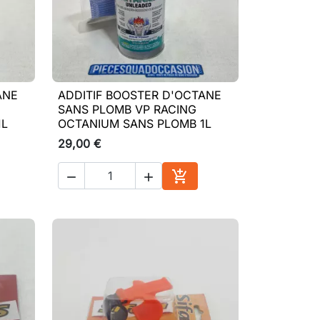
ANE
ADDITIF BOOSTER D'OCTANE

Aperçu rapide
SANS PLOMB VP RACING
1L
OCTANIUM SANS PLOMB 1L
29,00 €



ter au panier
Ajouter au panier