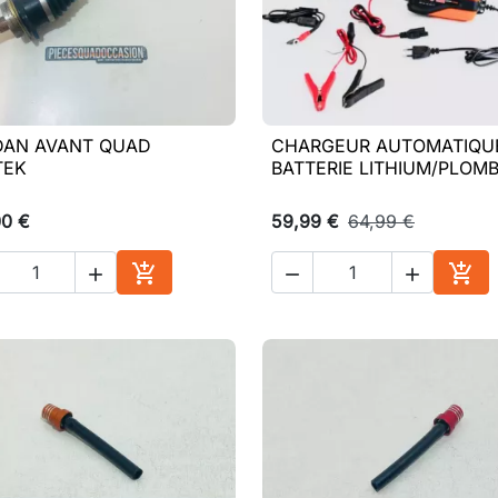
DAN AVANT QUAD
CHARGEUR AUTOMATIQU

Aperçu rapide

Aperçu rapide
TEK
BATTERIE LITHIUM/PLOM
00 €
59,99 €
64,99 €





Ajouter au panier
Ajou