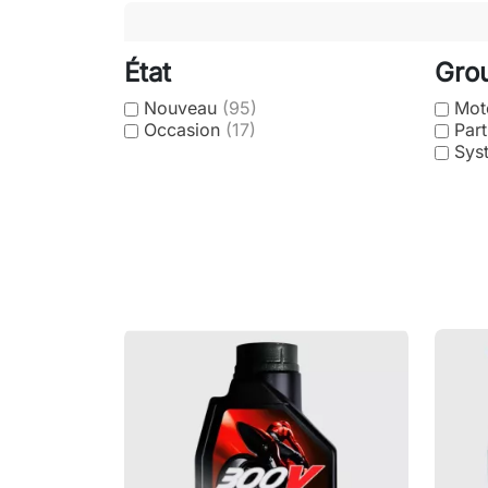
État
Gro
Nouveau
(95)
Mot
Occasion
(17)
Par
Sys