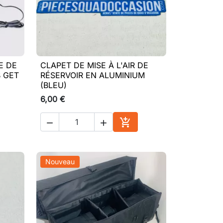
E DE
CLAPET DE MISE À L'AIR DE

Aperçu rapide
B GET
RÉSERVOIR EN ALUMINIUM
(BLEU)
6,00 €



ter au panier
Ajouter au panier
Nouveau