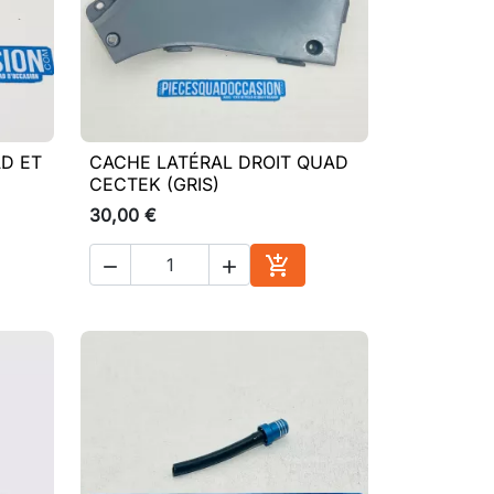
D ET
CACHE LATÉRAL DROIT QUAD

Aperçu rapide
CECTEK (GRIS)
30,00 €



ter au panier
Ajouter au panier