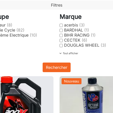
Filtres
upe
Marque
eur
(8)
acerbis
(3)
tie Cycle
(82)
BARDHAL
(1)
tème Electrique
(10)
BIHR RACING
(1)
CECTEK
(6)
DOUGLAS WHEEL
(3)
Tout afficher
Nouveau