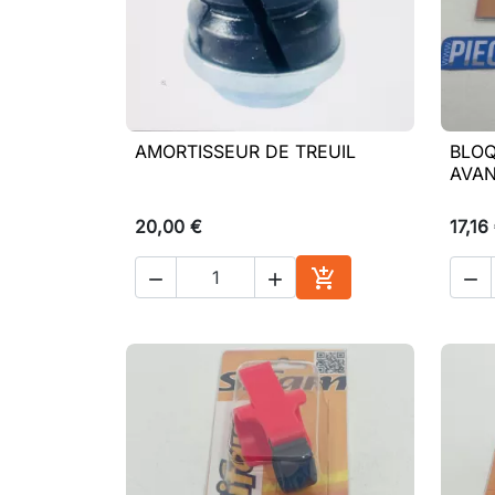
AMORTISSEUR DE TREUIL
BLOQ

Aperçu rapide
AVAN
20,00 €
17,16




Ajouter au panier