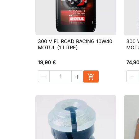
300 V FL ROAD RACING 10W40
300 

Aperçu rapide
MOTUL (1 LITRE)
MOTU
19,90 €
74,9




Ajouter au panier