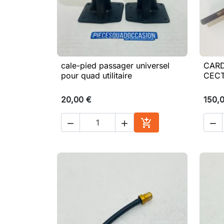
cale-pied passager universel
CAR

Aperçu rapide
pour quad utilitaire
CEC
20,00 €
150,




Ajouter au panier