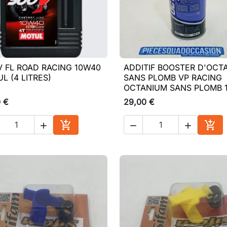
V FL ROAD RACING 10W40
ADDITIF BOOSTER D'OCT

Aperçu rapide

Aperçu rapide
L (4 LITRES)
SANS PLOMB VP RACING
OCTANIUM SANS PLOMB 
0 €
29,00 €





Ajouter au panier
Ajou