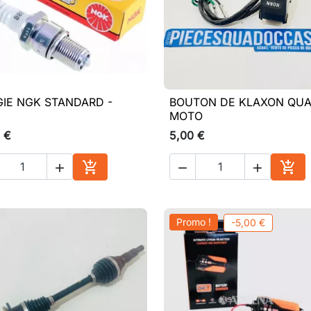
IE NGK STANDARD -
BOUTON DE KLAXON QUA

Aperçu rapide

Aperçu rapide
MOTO
 €
5,00 €





Ajouter au panier
Ajou
Promo !
-5,00 €