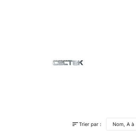
sort
Trier par :
Nom, A à