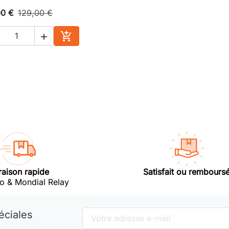
00 €
129,00 €


Ajouter au panier
raison rapide
Satisfait ou rembours
o & Mondial Relay
éciales