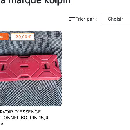
 la marque kolpin
sort
Trier par :
Choisir
o !
-29,00 €
RVOIR D'ESSENCE

Aperçu rapide
TIONNEL KOLPIN 15,4
ES