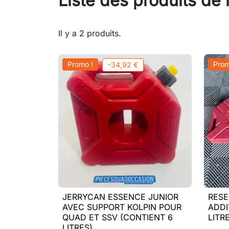
Liste des produits de
Il y a 2 produits.
Promo !
Prom
-34,92 €
JERRYCAN ESSENCE JUNIOR
RESE

Aperçu rapide
AVEC SUPPORT KOLPIN POUR
ADDI
QUAD ET SSV (CONTIENT 6
LITR
LITRES)