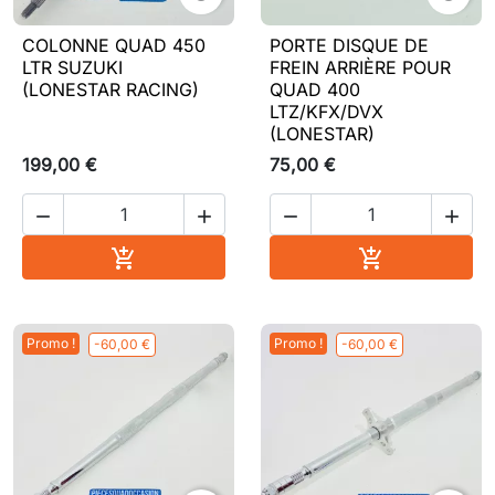
COLONNE QUAD 450
PORTE DISQUE DE
LTR SUZUKI
FREIN ARRIÈRE POUR
(LONESTAR RACING)
QUAD 400
LTZ/KFX/DVX
(LONESTAR)
199,00 €
75,00 €




Ajouter au panier
Ajouter au pa


Promo !
Promo !
-60,00 €
-60,00 €