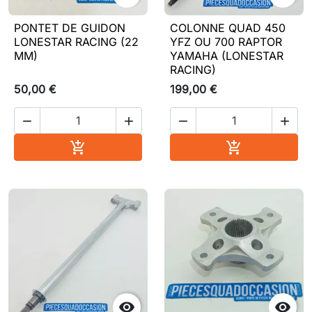
PONTET DE GUIDON
COLONNE QUAD 450
LONESTAR RACING (22
YFZ OU 700 RAPTOR
MM)
YAMAHA (LONESTAR
RACING)
50,00 €
199,00 €




Ajouter au panier
Ajouter au pa



