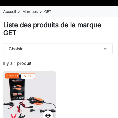
Accueil
Marques
GET
Liste des produits de la marque
GET
expand_more
Choisir
Il y a 1 produit.
Promo !
-5,00 €
