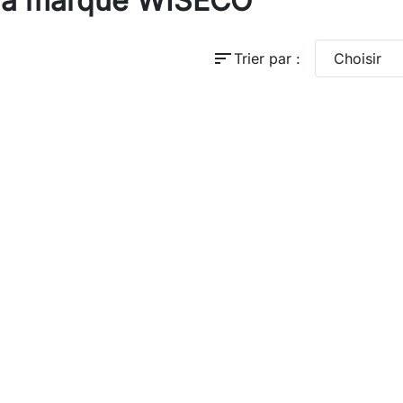
e la marque WISECO
sort
Trier par :
Choisir