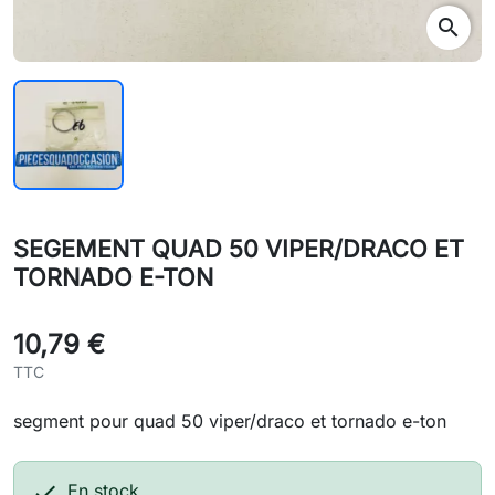
search
SEGEMENT QUAD 50 VIPER/DRACO ET
TORNADO E-TON
10,79 €
TTC
segment pour quad 50 viper/draco et tornado e-ton

En stock