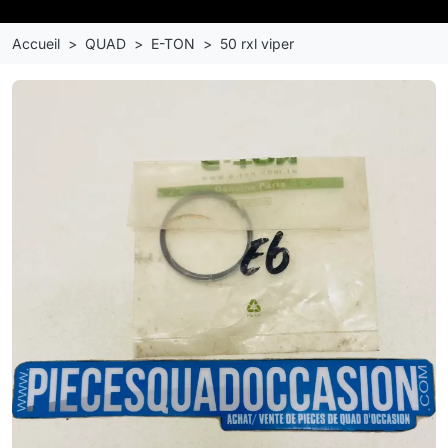
Accueil
QUAD
E-TON
50 rxl viper